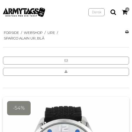
0
Dansk
FORSIDE
/
WEBSHOP
/
URE
/
SPARCO ALAIN UR, BLÅ
-54%