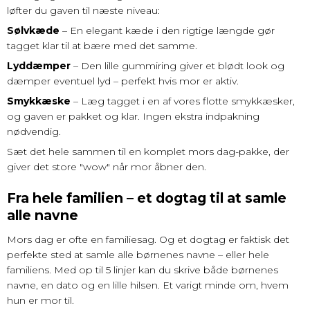
løfter du gaven til næste niveau:
Sølvkæde
– En elegant kæde i den rigtige længde gør
tagget klar til at bære med det samme.
Lyddæmper
– Den lille gummiring giver et blødt look og
dæmper eventuel lyd – perfekt hvis mor er aktiv.
Smykkæske
– Læg tagget i en af vores flotte smykkæsker,
og gaven er pakket og klar. Ingen ekstra indpakning
nødvendig.
Sæt det hele sammen til en komplet mors dag-pakke, der
giver det store "wow" når mor åbner den.
Fra hele familien – et dogtag til at samle
alle navne
Mors dag er ofte en familiesag. Og et dogtag er faktisk det
perfekte sted at samle alle børnenes navne – eller hele
familiens. Med op til 5 linjer kan du skrive både børnenes
navne, en dato og en lille hilsen. Et varigt minde om, hvem
hun er mor til.