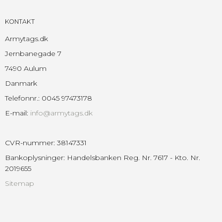
KONTAKT
Armytags.dk
Jernbanegade 7
7490 Aulum
Danmark
Telefonnr.
:
0045 97473178
E-mail
:
info@armytags.dk
CVR-nummer
:
38147331
Bankoplysninger
:
Handelsbanken Reg. Nr. 7617 - Kto. Nr.
2019655
Sitemap