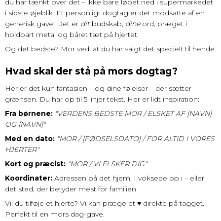
du har tænkt over det – ikke bare løbet ned i supermarkedet
i sidste øjeblik. Et personligt dogtag er det modsatte af en
generisk gave. Det er
dit
budskab,
dine
ord, præget i
holdbart metal og båret tæt på hjertet.
Og det bedste? Mor ved, at du har valgt det specielt til hende.
Hvad skal der stå på mors dogtag?
Her er det kun fantasien – og dine følelser – der sætter
grænsen. Du har op til 5 linjer tekst. Her er lidt inspiration:
Fra børnene:
"VERDENS BEDSTE MOR / ELSKET AF [NAVN]
OG [NAVN]"
Med en dato:
"MOR / [FØDSELSDATO] / FOR ALTID I VORES
HJERTER"
Kort og præcist:
"MOR / VI ELSKER DIG"
Koordinater:
Adressen på det hjem, I voksede op i – eller
det sted, der betyder mest for familien
Vil du tilføje et hjerte? Vi kan præge et ♥ direkte på tagget.
Perfekt til en mors dag-gave.