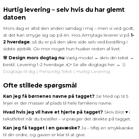
Hurtig levering – selv hvis du har glemt
datoen
Mors dag er altid den anden søndag i maj – men vi ved godt,
at det kan smyge sig op på én. Hos Armytags leverer vi på
1-
2 hverdage
, så du er på den sikre side selv ved bestilling i
sidste øjeblik. Giv mor noget hun husker resten af livet.
🌸 Design mors dogtag nu
Vælg model → skriv din tekst →
bestil. Levering 1-2 hverdage. 👉 Se alle dogtags her →
🥇
Dogtags til dig | Personlig Tekst | Hurtig Levering
Ofte stillede spørgsmål
Kan jeg få børnenes navne på tagget?
Ja! Med op til 5
linjer er der masser af plads til hele familiens navne.
Hvad hvis jeg vil have et hjerte på tagget?
Skriv blot ♥ i
tekstfeltet når du bestiller – vi præger det direkte på tagget.
Kan jeg få tagget i en gavæske?
Ja – tilføj en smykkæske
til din ordre, og gaven er klar til at give.