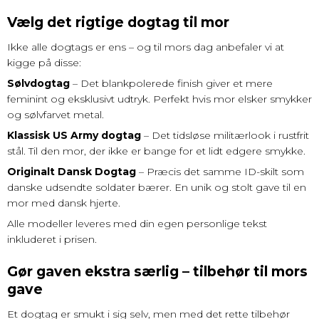
Vælg det rigtige dogtag til mor
Ikke alle dogtags er ens – og til mors dag anbefaler vi at
kigge på disse:
Sølvdogtag
– Det blankpolerede finish giver et mere
feminint og eksklusivt udtryk. Perfekt hvis mor elsker smykker
og sølvfarvet metal.
Klassisk US Army dogtag
– Det tidsløse militærlook i rustfrit
stål. Til den mor, der ikke er bange for et lidt edgere smykke.
Originalt Dansk Dogtag
– Præcis det samme ID-skilt som
danske udsendte soldater bærer. En unik og stolt gave til en
mor med dansk hjerte.
Alle modeller leveres med din egen personlige tekst
inkluderet i prisen.
Gør gaven ekstra særlig – tilbehør til mors
gave
Et dogtag er smukt i sig selv, men med det rette tilbehør