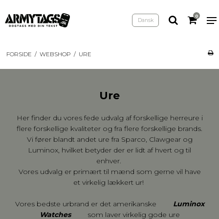
0
Dansk
FORSIDE
/
WEBSHOP
/
URE
Ure
Her finder du vores fede udvalg af forskellige herreure i
flere forskellige kvaliteter og fra flere forskellige brands.
Vi fører blandt andet ure fra Sparco, Clawgear og
Luminox, hvilket betyder der er lidt af hvert og til
enhver.
Vores udvalg er primært til mænd som gerne vil have
et virkelig lækkert ur!
Vores bedste urbrand er det amerikanske
Luminox
Watches
som laver virkelig gode ure