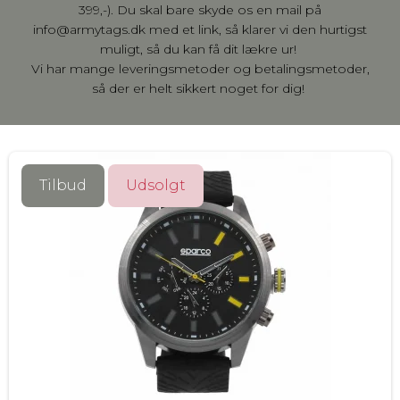
399,-). Du skal bare skyde os en mail på
info@armytags.dk med et link, så klarer vi den hurtigst
muligt, så du kan få dit lækre ur!
Vi har mange leveringsmetoder og betalingsmetoder,
så der er helt sikkert noget for dig!
Tilbud
Udsolgt