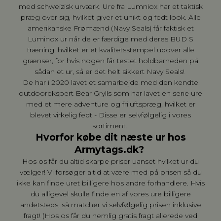
med schweizisk urværk. Ure fra Lumniox har et taktisk
præg over sig, hvilket giver et unikt og fedt look. Alle
amerikanske Frømænd (Navy Seals) får faktisk et
Luminox ur når de er færdige med deres BUD S
træning, hvilket er et kvalitetsstempel udover alle
grænser, for hvis nogen får testet holdbarheden på
sådan et ur, så er det helt sikkert Navy Seals!
De har i 2020 lavet et samarbejde med den kendte
outdoorekspert Bear Grylls som har lavet en serie ure
med et mere adventure og friluftspræg, hvilket er
blevet virkelig fedt - Disse er selvfølgelig i vores
sortiment.
Hvorfor købe dit næste ur hos
Armytags.dk?
Hos os får du altid skarpe priser uanset hvilket ur du
vælger! Vi forsøger altid at være med på prisen så du
ikke kan finde uret billigere hos andre forhandlere. Hvis
du alligevel skulle finde en af vores ure billigere
andetsteds, så matcher vi selvfølgelig prisen inklusive
fragt! (Hos os får du nemlig gratis fragt allerede ved