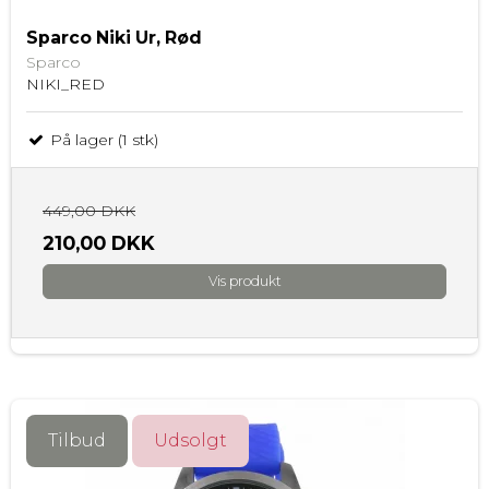
Sparco Niki Ur, Rød
Sparco
NIKI_RED
På lager (1 stk)
449,00 DKK
210,00 DKK
Vis produkt
Tilbud
Udsolgt