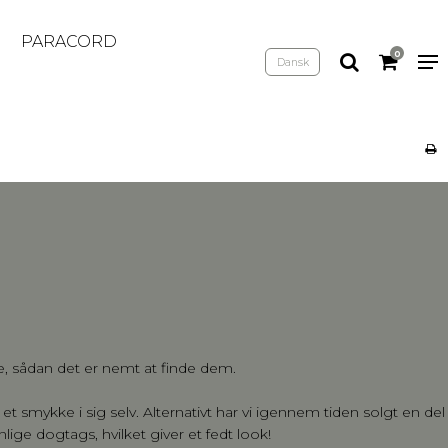
PARACORD
0
Dansk
e, sådan det er nemt at finde dem.
r et smykke i sig selv. Alternativt har vi igennem tiden solgt en
ge dogtags, hvilket giver et fedt look!