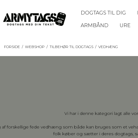
DOGTAGS TIL DIG
ARMBÅND
URE
FORSIDE
/
WEBSHOP
/
TILBEHØR TIL DOGTAGS
/
VEDHÆNG
Vi har i denne kategori lagt alle
lg af forskellige fede vedhæng som både kan bruges som et ve
folk køber og sætter i deres dogtags, 