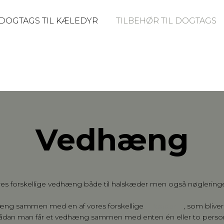
DOGTAGS TIL KÆLEDYR
TILBEHØR TIL DOGTAGS
Vedhæng
 vores forskellige vedhæng både til halskæder men også nøglering
hæng sammen med en af vores forskellige
kæder
, som blive
sådan man får et vedhæng sammen med enten én eller to personli