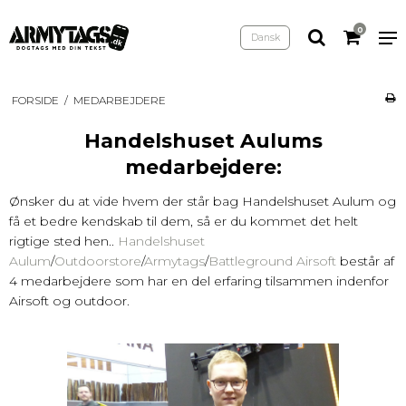
0
Dansk
FORSIDE
/
MEDARBEJDERE
Handelshuset Aulums
medarbejdere:
Ønsker du at vide hvem der står bag Handelshuset Aulum og
få et bedre kendskab til dem, så er du kommet det helt
rigtige sted hen..
Handelshuset
Aulum
/
Outdoorstore
/
Armytags
/
Battleground Airsoft
består af
4 medarbejdere som har en del erfaring tilsammen indenfor
Airsoft og outdoor.