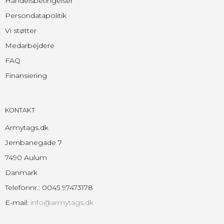
Handelsbetingelser
Persondatapolitik
Vi støtter
Medarbejdere
FAQ
Finansiering
KONTAKT
Armytags.dk
Jernbanegade 7
7490 Aulum
Danmark
Telefonnr.
:
0045 97473178
E-mail
:
info@armytags.dk