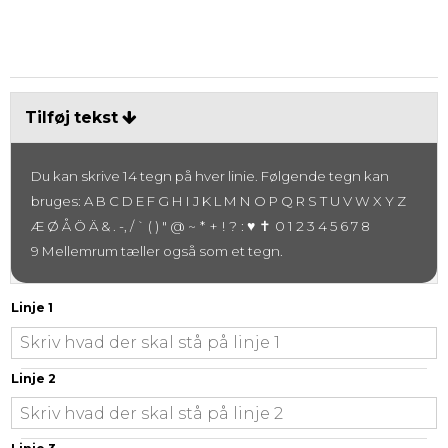
Tilføj tekst
Du kan skrive 14 tegn på hver linie. Følgende tegn kan
bruges: A B C D E F G H I J K L M N O P Q R S T U V W X Y Z
~ * + ! ? :
♥ ✝
Æ Ø Å Ö Ä & . -, / ` ( ) " @
0 1 2 3 4 5 6 7 8
9 Mellemrum tæller også som et tegn.
Linje 1
Linje 2