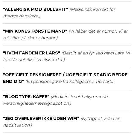
"ALLERGISK MOD BULLSHIT"
(Medicinsk korrekt for
mange danskere.)
"MIN KONES FØRSTE MAND"
(Vi håber det er humor. Vi er
ret sikre på det er humor.)
"HVEM FANDEN ER LARS"
(Bestilt af en fyr ved navn Lars. Vi
forstår det ikke. Vi elsker det.)
"OFFICIELT PENSIONERET / UOFFICIELT STADIG BEDRE
END DIG"
(En pensionsgave fra kollegaerne. Perfekt.)
"BLODTYPE: KAFFE"
(Medicinsk set bekymrende.
Personlighedsmæssigt spot on.)
"JEG OVERLEVER IKKE UDEN WIFI"
(Nyttigt at vide i en
nødsituation.)