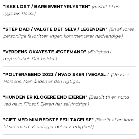
"IKKE LOST / BARE EVENTYRLYSTEN"
(Bestilt til en
rygsæk. Poesi.)
"STEP DAD / VALGTE DET SELV / LEGENDEN"
(En af vores
personlige favoritter. Ingen kommentarer nødvendige.)
"VERDENS OKAYESTE ÆGTEMAND"
(Ærlighed i
ægteskabet. Det holder.)
"POLTERABEND 2023 / HVAD SKER I VEGAS..."
(De var i
Horsens. Men ånden er den rigtige.)
"HUNDEN ER KLOGERE END EJEREN"
(Bestilt til en hund
ved navn Filosof. Ejeren har selvindsigt.)
"GIFT MED MIN BEDSTE FEJLTAGELSE"
(Bestilt af en kone
til sin mand. Vi antager det er kærlighed.)