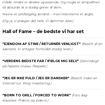
måde. Andre er direkte upassende. Og nogle er simpelthen
så absurde at vi stadig griner af dem.
Navne er selvfølgelig ændret – men historierne er ægte.
(Og ja, vi præger det hele. Vi dømmer ikke.)
Hall of Fame – de bedste vi har set
"EJENDOM AF STINE / RETURNÉR VENLIGST"
(Bestilt af en
kæreste. Vi antager forholdet stadig lever.)
"VERDENS BEDSTE FAR / IFØLGE MIG SELV"
(Selvindsigt
på højeste niveau. Respekt.)
"JEG ER IKKE FULD / JEG ER DANSKER"
(Bestilt inden en
Interrail-tur. Klog investering.)
"BORN TO GRILL / FORCED TO WORK"
(Fars dag-
klassiker. Præcis og præcis.)