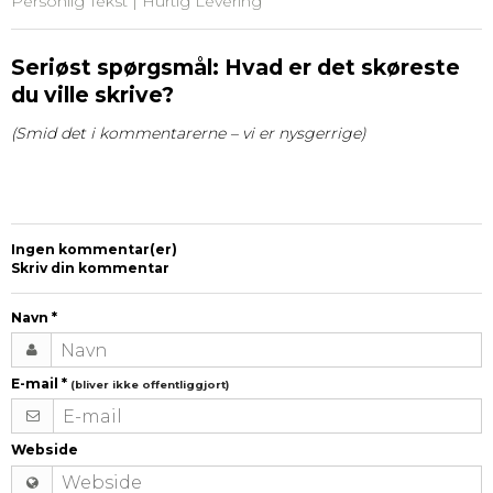
Personlig Tekst | Hurtig Levering
Seriøst spørgsmål: Hvad er det skøreste
du ville skrive?
(Smid det i kommentarerne – vi er nysgerrige)
Ingen kommentar(er)
Skriv din kommentar
Navn
*
E-mail
*
(bliver ikke offentliggjort)
Webside