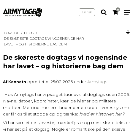
0
Dansk
FORSIDE
/
BLOG
/
DE SKØRESTE DOGTAGS VI NOGENSINDE HAR
LAVET – OG HISTORIERNE BAG DEM
De skøreste dogtags vi nogensinde
har lavet – og historierne bag dem
oprettet d.
25/02 2026
under
Armytags
Af
Kenneth
Hos Armytags har vi præget tusindvis af dogtags siden 2006.
Navne, datoer, koordinater, kærlige hilsner og militære
mottoer. Men ind imellem lander der en ordre i vores system
der får os til at stoppe op og tænke:
hvad er historien her?
Vi har samlet de sjoveste, mærkeligste og mest skøre tekster
vi har set på et dogtag. Nogle er romantiske på den skæve