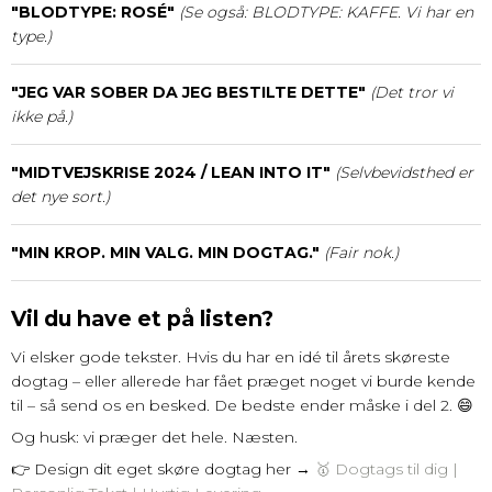
"BLODTYPE: ROSÉ"
(Se også: BLODTYPE: KAFFE. Vi har en
type.)
"JEG VAR SOBER DA JEG BESTILTE DETTE"
(Det tror vi
ikke på.)
"MIDTVEJSKRISE 2024 / LEAN INTO IT"
(Selvbevidsthed er
det nye sort.)
"MIN KROP. MIN VALG. MIN DOGTAG."
(Fair nok.)
Vil du have et på listen?
Vi elsker gode tekster. Hvis du har en idé til årets skøreste
dogtag – eller allerede har fået præget noget vi burde kende
til – så send os en besked. De bedste ender måske i del 2. 😄
Og husk: vi præger det hele. Næsten.
👉 Design dit eget skøre dogtag her →
🥇 Dogtags til dig |