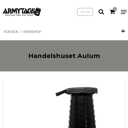
0
Dansk
FORSIDE
/
WEBSHOP
Handelshuset Aulum